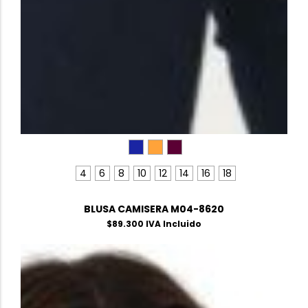
4
6
8
10
12
14
16
18
BLUSA CAMISERA M04-8620
$
89.300
IVA Incluido