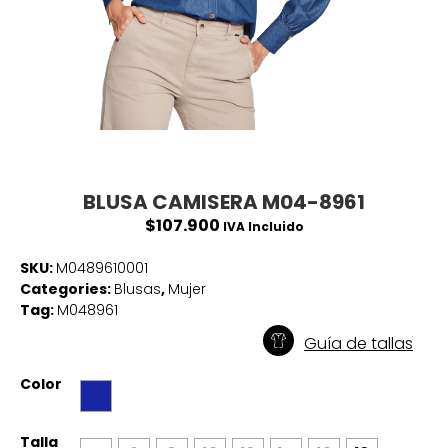
BLUSA CAMISERA M04-8961
$
107.900
IVA Incluido
SKU:
M0489610001
Categories:
Blusas
,
Mujer
Tag:
M048961
Guía de tallas
Color
Talla