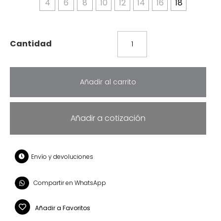
4
6
8
10
12
14
16
18
Añadir al carrito
Añadir a cotización
Envío y devoluciones
Compartir en WhatsApp
Añadir a Favoritos