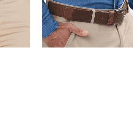
16
18
XS
S
M
L
XL
XXL