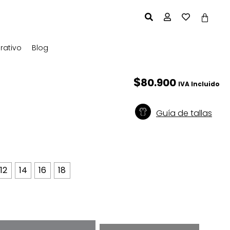
rativo
Blog
$
80.900
IVA Incluido
Guía de tallas
12
14
16
18