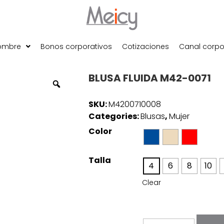
ombre
Bonos corporativos
Cotizaciones
Canal corpo
BLUSA FLUIDA M42-0071
SKU:
M4200710008
Categories:
Blusas
,
Mujer
Color
Talla
4
6
8
10
Clear