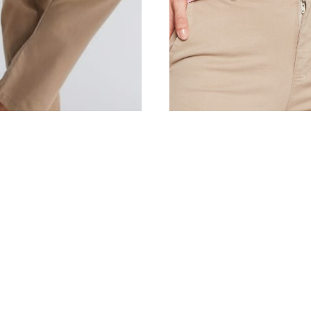
S
M
L
XL
4
6
8
10
12
14