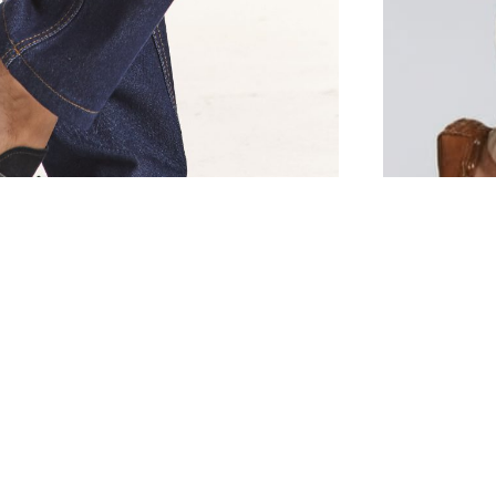
42
28
30
32
34
36
38
40