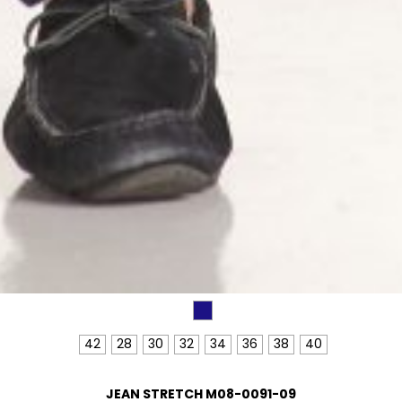
42
28
30
32
34
36
38
40
JEAN STRETCH M08-0091-09