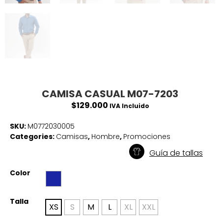
CAMISA CASUAL M07-7203
$
129.000
IVA Incluido
SKU:
M0772030005
Categories:
Camisas
,
Hombre
,
Promociones
Guía de tallas
Color
Talla
XS
S
M
L
XL
XXL