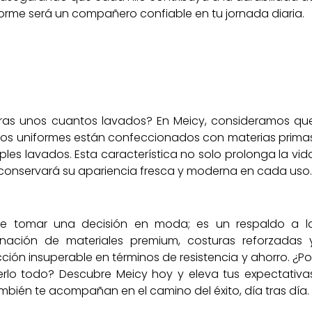
forme será un compañero confiable en tu jornada diaria.
 tras unos cuantos lavados? En Meicy, consideramos qu
tros uniformes están confeccionados con materias prima
les lavados. Esta característica no solo prolonga la vid
e conservará su apariencia fresca y moderna en cada uso.
ue tomar una decisión en moda; es un respaldo a l
inación de materiales premium, costuras reforzadas 
ción insuperable en términos de resistencia y ahorro. ¿Po
lo todo? Descubre Meicy hoy y eleva tus expectativa
mbién te acompañan en el camino del éxito, día tras día.