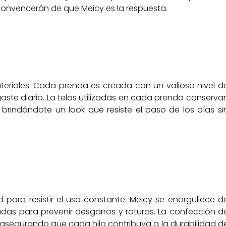
onvencerán de que Meicy es la respuesta.
teriales. Cada prenda es creada con un valioso nivel d
sgaste diario. La telas utilizadas en cada prenda conserva
 brindándote un look que resiste el paso de los días si
para resistir el uso constante. Meicy se enorgullece d
das para prevenir desgarros y roturas. La confección d
, asegurando que cada hilo contribuya a la durabilidad d