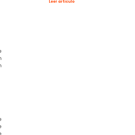
Leer articulo
e
n
n
e
e
e